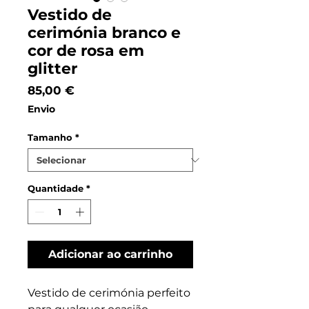
Vestido de
cerimónia branco e
cor de rosa em
glitter
Preço
85,00 €
Envio
Tamanho
*
Quantidade
*
Adicionar ao carrinho
Vestido de cerimónia perfeito