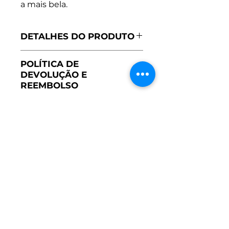
a mais bela.
DETALHES DO PRODUTO
Fabricado em Portugal
POLÍTICA DE
Forrada a 100% algodão
DEVOLUÇÃO E
Exterior 100% poliéster
REEMBOLSO
Glitter cor de rosa e branco
Não aceitamos devoluções
Composto por 3 sais (uma
em artigos de cerimónia
interior de algodão e duas
de tule)
Silhueta rodada
LOJA
Aplique de flor feito à mão
Menina
Menino
Cerimónia
Recém Nascido
ATENDIMENTO AO CLIENTE