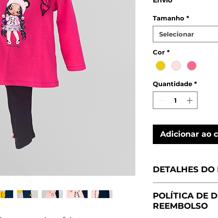
Envio
Tamanho
*
Selecionar
Cor
*
Quantidade
*
Adicionar ao 
DETALHES DO
Fabricado em 
POLÍTICA DE 
Camisola e le
REEMBOLSO
Composto por 