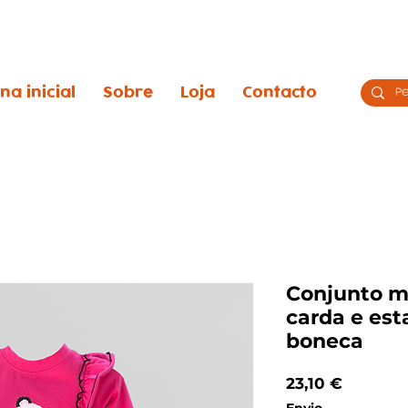
na inicial
Sobre
Loja
Contacto
Conjunto m
carda e es
boneca
Preço
23,10 €