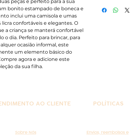
uas peças é perfeito para a sua
Carda no interi
A política de de
 um bonito estampado de boneca e
consiste num pe
junto inclui uma camisola e umas
máximo de 15 di
licra confortáveis e elegantes. O
O reembolso ser
ue a criança se manterá confortável
artigo chegar a 
o dia. Perfeito para brincar, para
que o mesmo ap
alquer ocasião informal, este
crédito para ser
amente um elemento básico do
artigo disponível
 Compre agora e adicione este
existente.
eção da sua filha.
Não é permitido
vão ser devolvi
mesmos. Mediant
reembolso não s
ENDIMENTO AO CLIENTE
POLÍTICAS
Sobre Nós
Envios, reembolsos e