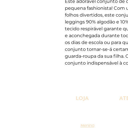
Este adorável conjunto de d
pequena fashionista! Com
folhos divertidos, este con
leggings 90% algodão e 10% 
tecido respirável garante q
e aconchegada durante todo 
os dias de escola ou para qu
conjunto tornar-se-á cert
guarda-roupa da sua filha.
conjunto indispensável à col
LOJA
AT
Menina