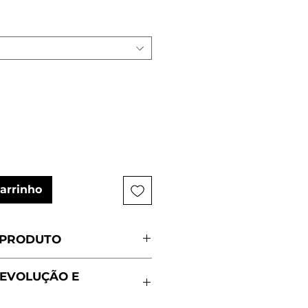
carrinho
 PRODUTO
Portugal
DEVOLUÇÃO E
ggings
90% algodão e 10% licra