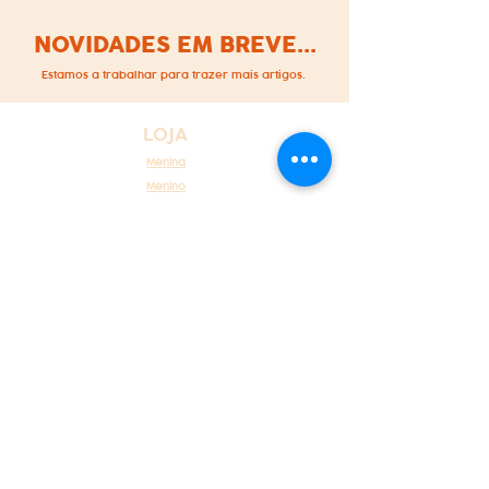
NOVIDADES EM BREVE...
Estamos a trabalhar para trazer mais artigos.
LOJA
Menina
Menino
Cerimónia
Recém Nascido
ATENDIMENTO AO CLIENTE
Sobre Nós
Atendimento ao cliente
Contacte-nos
POLÍTICAS
Envios, reembolsos e devoluções
Métodos de pagamento